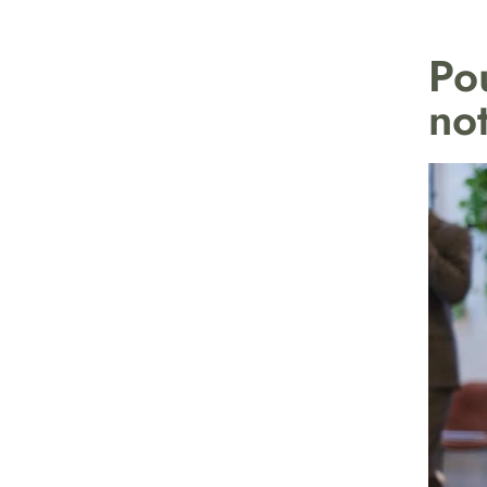
Po
no