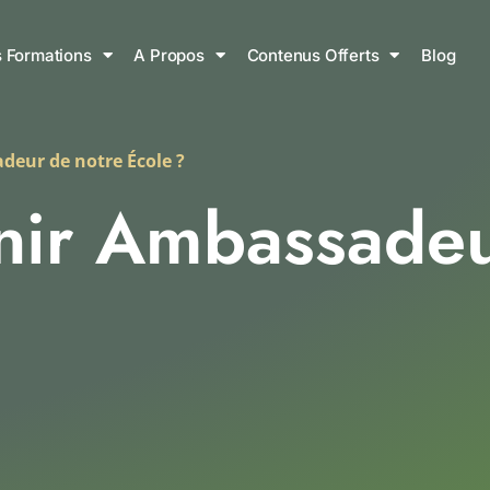
 Formations
A Propos
Contenus Offerts
Blog
eur​ de notre École ?
nir Ambassadeur