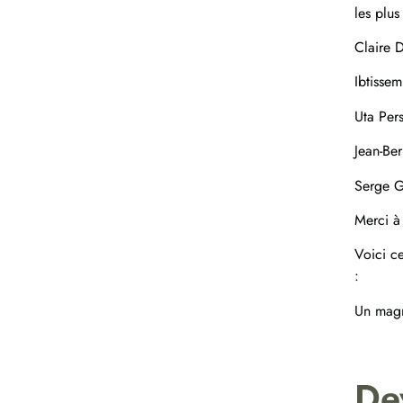
les plus
Clair
Ibtis
Uta P
Jean-Be
Serge
Merci à
Voici c
:
Un magn
De