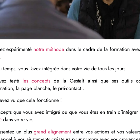
ez expérimenté
notre méthode
dans le cadre de la formation avec
e.
u temps, vous l’avez intégrée dans votre vie de tous les jours.
vez testé
les concepts
de la Gestalt ainsi que ses outils 
rmation, la page blanche, le pré-contact…
 avez vu que cela fonctionne !
cepts que vous avez intégré ou que vous êtes en train d’intégrer 
é
dans votre vie.
ssentez un plus
grand alignement
entre vos actions et vos valeurs
 appel à vos ajustements créateurs pour rompre avec vos croyance