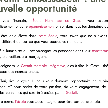
uvelle opportunité
e vers l’humain,
l’École Humaniste de Gestalt
vous accomp
issement et votre
épanouissement
et ce, dans tous les domaines de
 êtes déjà élève dans
notre école
, vous savez que nous avons
 différent de tout ce que vous pouvez voir ailleurs.
le humaniste qui accompagne les personnes dans leur
transform
, bienveillance et non-jugement.
nseignons la
Gestalt thérapie Intégrative
, c’est-à-dire la Gestalt th
ncées des neurosciences.
’hui, dès le cycle 1, nous vous donnons l’opportunité de rejoi
deurs” pour parler de votre passion, de votre engagement, de v
des personnes qui sont intéressées par
la Gestalt
.
tre terme,
l’école
vous accompagne pour être son porte-parole.