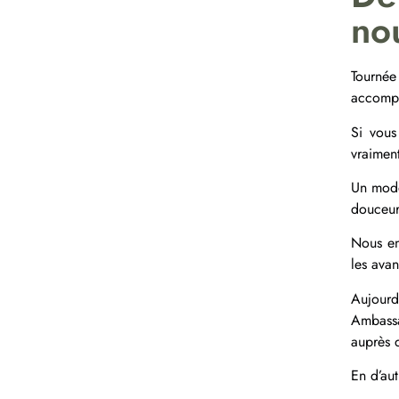
no
Tourné
accompl
Si vous
vraiment
Un modè
douceur
Nous e
les ava
Aujourd
Ambassa
auprès 
En d’au