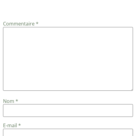
Votre adresse e-mail ne sera pas publiée.
Les champs
obligatoires sont indiqués avec
*
Commentaire
*
Nom
*
E-mail
*