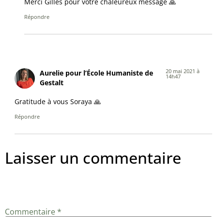
Merci Gilles pour votre chaleureux message 🙏
Répondre
20 mai 2021 à
Aurelie pour l’École Humaniste de
14h47
Gestalt
Gratitude à vous Soraya 🙏
Répondre
Laisser un commentaire
Votre adresse e-mail ne sera pas publiée.
Les champs
obligatoires sont indiqués avec
*
Commentaire
*