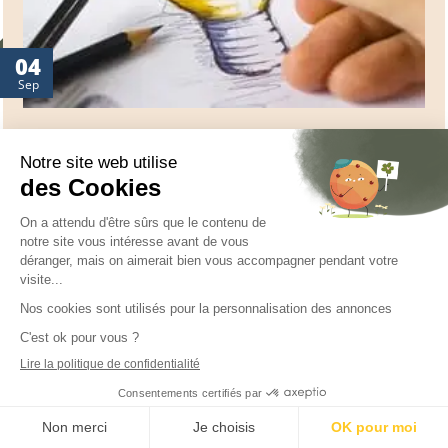
04
Sep
Construction de
l’estime de soi :
comment faire ?
0
L’amour inconditionnel Normalement, de bons parents
(on pourrait dire des parents « suffisamment bons »
pour reprendre les termes de Winnicott) donnent à
leur enfant de l’amour inconditionnel sur sa personne,