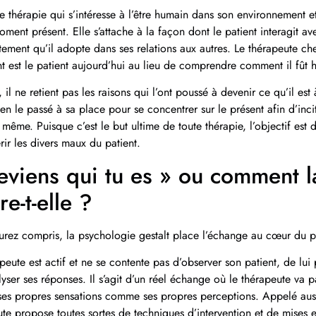
e thérapie qui s’intéresse à l’être humain dans son environnement et
oment présent. Elle s’attache à la façon dont le patient interagit ave
ement qu’il adopte dans ses relations aux autres. Le thérapeute ch
 est le patient aujourd’hui au lieu de comprendre comment il fût h
, il ne retient pas les raisons qui l’ont poussé à devenir ce qu’il est
ien le passé à sa place pour se concentrer sur le présent afin d’incit
 même. Puisque c’est le but ultime de toute thérapie, l’objectif est 
rir les divers maux du patient.
eviens qui tu es » ou comment 
e-t-elle ?
aurez compris, la psychologie gestalt place l’échange au cœur du p
peute est actif et ne se contente pas d’observer son patient, de lui
lyser ses réponses. Il s’agit d’un réel échange où le thérapeute va 
ses propres sensations comme ses propres perceptions. Appelé aussi
te propose toutes sortes de techniques d’intervention et de mises e