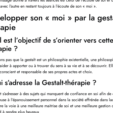
tissage donné à travers les séances est celui de l’écoute de soi et 
 avec l’autre en restant toujours à l’écoute de son « moi ».
elopper son « moi » par la gest
rapie
 est l’objectif de s’orienter vers cet
apie ?
ns pas que la gestalt est un philosophie existentielle, une philosoph
aider à apporter ou à trouver du sens à sa vie et à se découvrir. El
conscient et responsable de ses propres actes et choix.
i s’adresse la Gestalt-thérapie ?
t s’adresser à des sujets qui manquent de confiance en soi afin de 
euse à l’épanouissement personnel dans la société effrénée dans la
re la voie à une meilleure maitrise de soi et une meilleure gestion
d à rendre plus heureux.