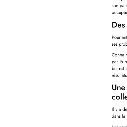
son pati
occupée
Des 
Pourtant
ses pro
Contrair
pas là p
but est 
résultat
Une 
coll
Il y a d
dans la