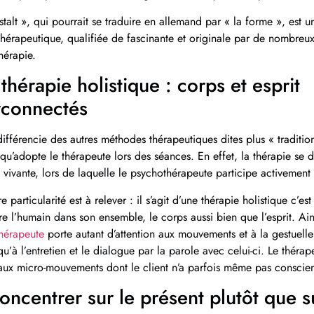
talt », qui pourrait se traduire en allemand par « la forme », est 
hérapeutique, qualifiée de fascinante et originale par de nombreux
hérapie.
thérapie holistique : corps et esprit
rconnectés
différencie des autres méthodes thérapeutiques dites plus « traditio
qu’adopte le thérapeute lors des séances. En effet, la thérapie se
 vivante, lors de laquelle le psychothérapeute participe activement
e particularité est à relever : il s’agit d’une thérapie holistique c’est
e l’humain dans son ensemble, le corps aussi bien que l’esprit. Ains
hérapeute
porte autant d’attention aux mouvements et à la gestuell
qu’à l’entretien et le dialogue par la parole avec celui-ci. Le thérape
f aux micro-mouvements dont le client n’a parfois même pas conscie
oncentrer sur le présent plutôt que s