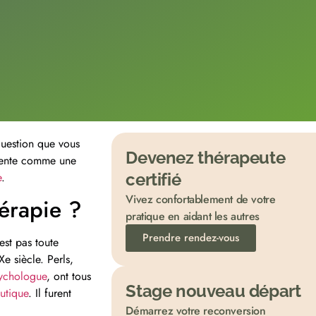
question que vous
Devenez thérapeute
ente comme une
e
.
certifié
Vivez confortablement de votre
hérapie ?
pratique en aidant les autres
Prendre rendez-vous
est pas toute
e siècle. Perls,
ychologue
, ont tous
Stage nouveau départ
utique
. Il furent
Démarrez votre reconversion