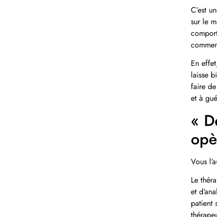
C’est un
sur le m
comport
comment
En effet
laisse b
faire de
et à gué
« D
opèr
Vous l’
Le théra
et d’ana
patient 
thérapeu