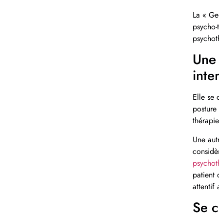
La « Ges
psycho-t
psychot
Une 
inte
Elle se 
posture 
thérapie
Une autr
considèr
psychot
patient 
attenti
Se c