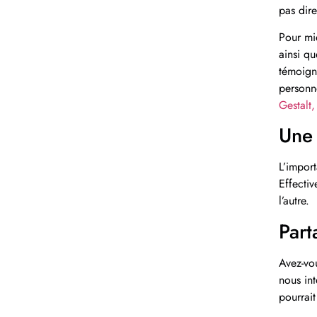
pas dir
Pour mie
ainsi qu
témoigna
personn
Gestalt,
Une 
L’import
Effectiv
l’autre.
Part
Avez-vo
nous in
pourrait