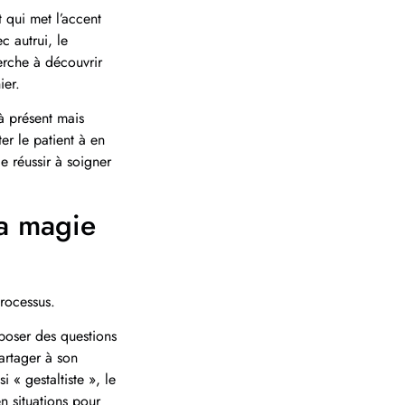
 qui met l’accent
c autrui, le
erche à découvrir
ier.
 à présent mais
er le patient à en
de réussir à soigner
la magie
rocessus.
 poser des questions
partager à son
 « gestaltiste », le
n situations pour