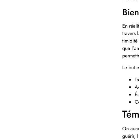
Bien
En réal
travers 
timidité
que l’on
permett
Le but e
Tr
Av
Éc
Co
Tém
On aura 
guérir, 