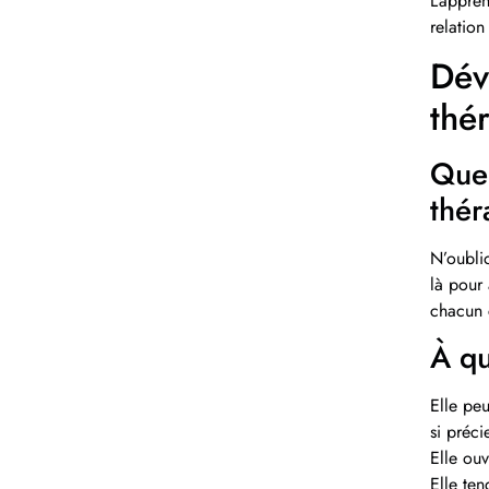
L’appren
relation
Dév
thé
Quel
thér
N’oublio
là pour 
chacun 
À qu
Elle peu
si préci
Elle ouv
Elle ten