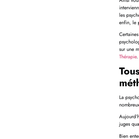
Ainsi vou
intervien
les psych
enfin, le
Certaine
psycholog
sur une m
Thérapie
.
Tous
mét
La psycho
nombreux 
Aujourd’h
juges quan
Bien ente