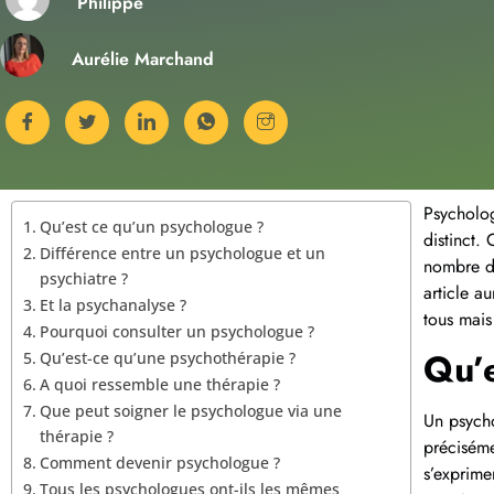
Philippe
Aurélie Marchand
Psycholog
Qu’est ce qu’un psychologue ?
distinct.
Différence entre un psychologue et un
nombre de
psychiatre ?
article a
Et la psychanalyse ?
tous mais
Pourquoi consulter un psychologue ?
Qu’e
Qu’est-ce qu’une psychothérapie ?
A quoi ressemble une thérapie ?
Que peut soigner le psychologue via une
Un psycho
thérapie ?
préciséme
Comment devenir psychologue ?
s’exprime
Tous les psychologues ont-ils les mêmes