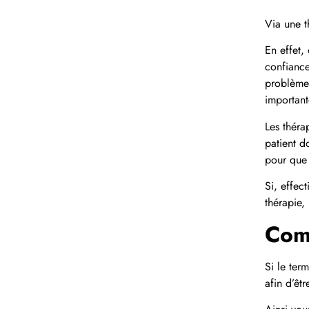
Via une t
En effet,
confiance
problèmes
important
Les théra
patient d
pour que 
Si, effect
thérapie, 
Com
Si le ter
afin d’êtr