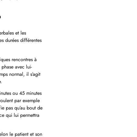
?
erbales et les
es durées différentes
lques rencontres à
 phase avec lui-
ps normal, il s’agit
.
inutes ou 45 minutes
éroulent par exemple
fie pas qu’au bout de
ce qui lui permettra
lon le patient et son