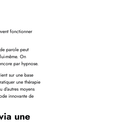
uvent fonctionner
 de parole peut
r lui-même. On
 encore par hypnose.
tient sur une base
ratiquer une thérapie
ou d’autres moyens
ode innovante de
via une