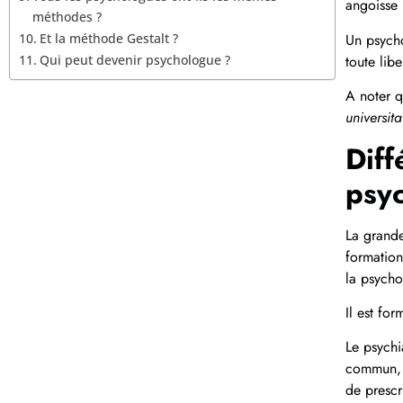
angoisse 
méthodes ?
Un psycho
Et la méthode Gestalt ?
toute libe
Qui peut devenir psychologue ?
A noter 
universit
Diff
psyc
La grande
formation
la psycho
Il est fo
Le psychi
commun, a
de prescr