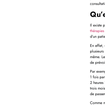
consultat
Qu’e
Il existe 
thérapies
d’un patie
En effet,
plusieurs
même. Le 
de prévoi
Par exemp
1 fois pa
2 heures 
trois moi
de passer
Comme nou