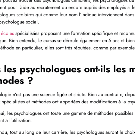
s pouvez trouver des psychologues cliniciens, les psychologues du 
nent pour l’aide au recrutement ou encore auprès des employés si le 
ologues scolaires qui comme leur nom l’indique interviennent dans 
 psychologue social.
s
écoles
spécialisées proposent une formation spécifique et reconn
ue. Bien entendu, le cursus se déroule également en 5 ans et bien q
éthode en particulier, elles sont très réputées, comme par exempl
 les psychologues ont-ils les
hodes ?
logie n’est pas une science figée et stricte. Bien au contraire, depu
spécialistes et méthodes ont apportées des modifications à la psy
ui, les psychologues ont toute une gamme de méthodes possibles do
t à l’utilisation.
ndu, tout au long de leur carrière, les psychologues auront le choi