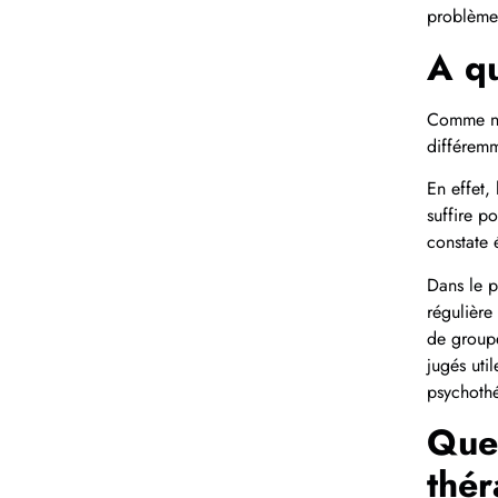
problèm
A qu
Comme nou
différemm
En effet,
suffire p
constate 
Dans le p
régulière
de groupe
jugés uti
psychothé
Que 
thér