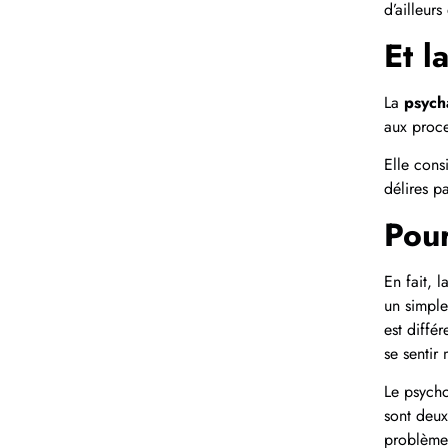
d’ailleur
Et l
La
psych
aux proce
Elle cons
délires p
Pour
En fait, 
un simple
est diffé
se sentir
Le psycho
sont deux
problème 