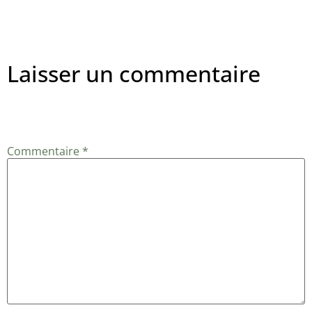
Laisser un commentaire
Votre adresse e-mail ne sera pas publiée.
Les champs
obligatoires sont indiqués avec
*
Commentaire
*