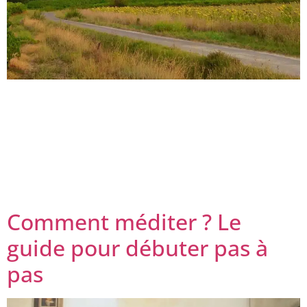
Le stage « les clés pour être le créateur de votre vie » de
la Gestalt-thérapie Le tout premier stage proposé dans
notre école est le Stage « les clés pour être le créateur
de votre vie » à la Gestalt-thérapie de l’IFAS. Il constitue
un premier contact, sur deux journées, avec la Gestalt-
thérapie traditionnelle, celle de ses premiers
fondateurs, […]
Comment méditer ? Le
guide pour débuter pas à
pas