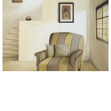
Tu t’es déjà retrouvé à taper “comment méditer” dans
Google après une journée trop longue, trop bruyante,
trop… trop tout ? Tu n’es pas seul.Et non, tu ne dois pas
devenir moine bouddhiste ou partir trois semaines dans
un monastère pour commencer la méditation. La vérité,
c’est qu’il suffit de quelques minutes, d’un coin calme,