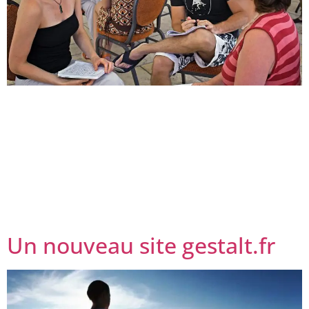
Objectifs de l’année de formation : la force de la Gestalt
Effectuer un travail sur soi sur des thèmes
essentiels dans un groupe respectueux et soutenant.
Découvrir les bases théoriques de la Gestalt-
thérapie Intégrative. Développer ses qualités
relationnelles et interactives : présence, écoute,
expression. Acquérir des outils de communication et de
gestion de la relation. Les enseignements théoriques […]
Un nouveau site gestalt.fr