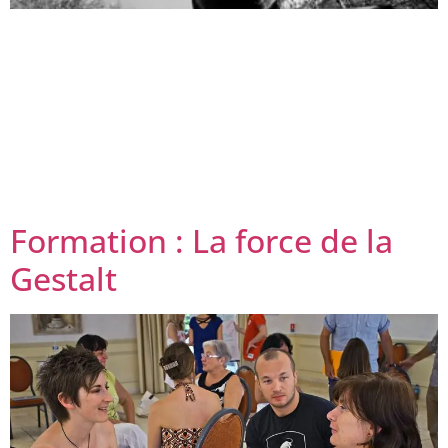
Les bases pour débuter la méditation Par où
commencer ? Rassurez-vous. Tout le monde peut
apprendre à méditer. Même si cela vous semble
intimidant au premier abord, la méditation reste un
entraînement progressif de l’esprit accessible à tous les
débutants. Aucune compétence particulière n’est
requise pour commencer à méditer. Il vous suffit d’un
peu de […]
Formation : La force de la
Gestalt